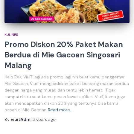
KULINER
Promo Diskon 20% Paket Makan
Berdua di Mie Gacoan Singosari
Malang
Halo Rek, ViuiT lagi ada promo lagi nih buat kamu penggemar
Mie Gacoan, ViuiT menghadirkan paket bundling makan berdua
dengan harga yang murah dan tentu lebih hemat. Tidak
sampai disitu saat kamu pesan lewat aplikasi ViuiT, kamu juga
akan mendapatkan diskon 20% yang tentunya bisa kamu
pesan di Mie Gacoan
Read more…
By
viuitAdm
,
3 years
ago