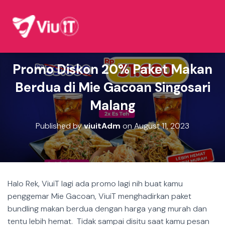
Promo Diskon 20% Paket Makan
Berdua di Mie Gacoan Singosari
Malang
Published by
viuitAdm
on
August 11, 2023
Halo Rek, ViuiT lagi ada promo lagi nih buat kamu
penggemar Mie Gacoan, ViuiT menghadirkan paket
bundling makan berdua dengan harga yang murah dan
tentu lebih hemat. Tidak sampai disitu saat kamu pesan