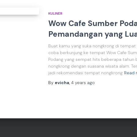
KULINER
Wow Cafe Sumber Poda
Pemandangan yang Lua
Buat kamu yang suka nongkrong di tempat 
coba berkunjung ke tempat Wow Cafe Sum
Podang yang sempat hits beberapa tahun 
nongkrong dengan suasana wisata alam. Tem
jadi rekomendasi tempat nongkrong
Read 
By
evicha
,
4 years
ago