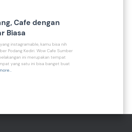
ng, Cafe dengan
r Biasa
yang instagramable, kamu bisa nih
ber Podang Kediri. Wow Cafe Sumber
belakangan ini merupakan tempat
pat yang satu ini bisa banget buat
more…