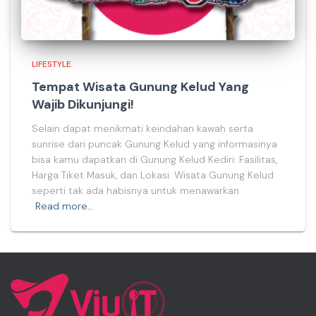
LIFESTYLE
Tempat Wisata Gunung Kelud Yang
Wajib Dikunjungi!
Selain dapat menikmati keindahan kawah serta
sunrise dari puncak Gunung Kelud yang informasinya
bisa kamu dapatkan di Gunung Kelud Kediri: Fasilitas,
Harga Tiket Masuk, dan Lokasi. Wisata Gunung Kelud
seperti tak ada habisnya untuk menawarkan
Read more…