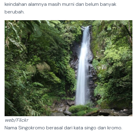
keindahan alamnya masih murni dan belum banyak
berubah.
web/Flickr
Nama Singokromo berasal dari kata singo dan kromo.