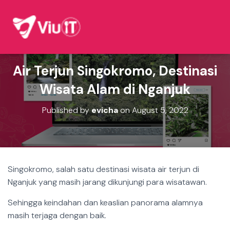
Air Terjun Singokromo, Destinasi
Wisata Alam di Nganjuk
Published by
evicha
on
August 5, 2022
Singokromo, salah satu destinasi wisata air terjun di
Nganjuk yang masih jarang dikunjungi para wisatawan.
Sehingga keindahan dan keaslian panorama alamnya
masih terjaga dengan baik.