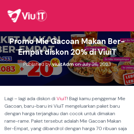
Promo Mie Gacoan Makan Ber-
Empat diskon 20% di ViuiT
Published by
viuitAdm
on
July 26, 2023
Lagi – lagi ada diskon di
ViuiT
! Bagi kamu penggemar Mie
Gacoan, baru-baru ini ViuiT mengeluarkan paket baru
dengan harga terjangkau dan cocok untuk dimakan
rame-rame. Paket tersebut adalah Mie Gacoan Makan
Ber-Empat, yang dibandrol dengan harga 70 ribuan saja