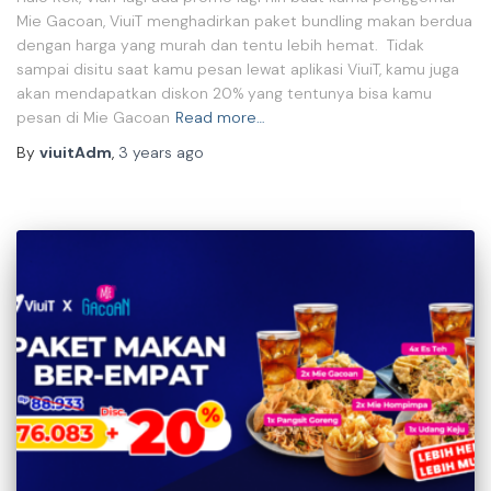
Mie Gacoan, ViuiT menghadirkan paket bundling makan berdua
dengan harga yang murah dan tentu lebih hemat. Tidak
sampai disitu saat kamu pesan lewat aplikasi ViuiT, kamu juga
akan mendapatkan diskon 20% yang tentunya bisa kamu
pesan di Mie Gacoan
Read more…
By
viuitAdm
,
3 years
ago