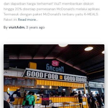
dan dapatkan harga terhemat! ViuiT memberikan diskon
hingga 20% disetiap pemesanan McDonald’s melalui aplikasi.
Termasuk dengan paket McDonald’s terbaru yaitu K-MEALS.
Paket ini
Read more…
By
viuitAdm
,
3 years
ago