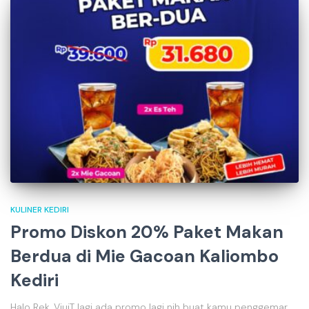
KULINER KEDIRI
Promo Diskon 20% Paket Makan
Berdua di Mie Gacoan Kaliombo
Kediri
Halo Rek, ViuiT lagi ada promo lagi nih buat kamu penggemar