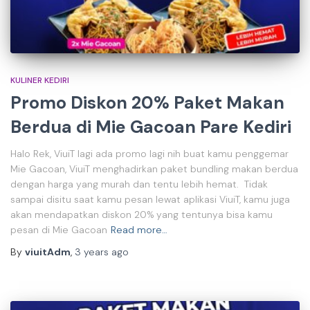
KULINER KEDIRI
Promo Diskon 20% Paket Makan
Berdua di Mie Gacoan Pare Kediri
Halo Rek, ViuiT lagi ada promo lagi nih buat kamu penggemar
Mie Gacoan, ViuiT menghadirkan paket bundling makan berdua
dengan harga yang murah dan tentu lebih hemat. Tidak
sampai disitu saat kamu pesan lewat aplikasi ViuiT, kamu juga
akan mendapatkan diskon 20% yang tentunya bisa kamu
pesan di Mie Gacoan
Read more…
By
viuitAdm
,
3 years
ago