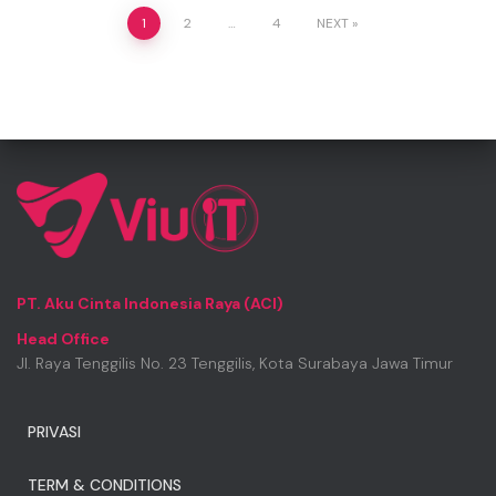
Posts
1
2
…
4
NEXT
pagination
PT. Aku Cinta Indonesia Raya (ACI)
Head Office
Jl. Raya Tenggilis No. 23 Tenggilis, Kota Surabaya Jawa Timur
PRIVASI
TERM & CONDITIONS