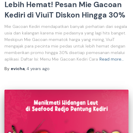
Lebih Hemat! Pesan Mie Gacoan
Kediri di ViuiT Diskon Hingga 30%
Mie Gacoan Kediri mendapatkan banyak perhatian dari segala
usia dan kalangan karena mie pedasnya yang lagi hits banget.
Meskipun Mie Gacoan mematok harga yang miring, ViuiT
mengajak para pecinta mie pedas untuk lebih hemat dengan
memberikan promo hingga 30% disetiap pemesanan melalui
aplikasi. Daftar Isi: Menu Mie Gacoan Kediri Cara
Read more…
By
evicha
,
4 years
ago