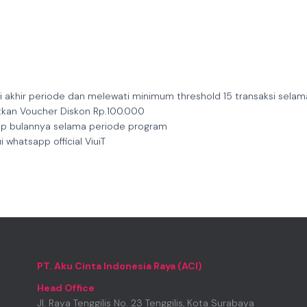
i akhir periode dan melewati minimum threshold 15 transaksi sela
tkan Voucher Diskon Rp.100.000
tiap bulannya selama periode program
 whatsapp official ViuiT
PT. Aku Cinta Indonesia Raya (ACI)
Head Office
Jl. Raya Tenggilis No. 23 Tenggilis, Kota Surabaya