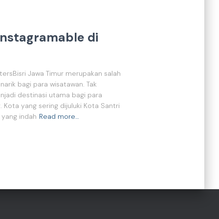
Instagramable di
ersBisri Jawa Timur merupakan salah
narik bagi para wisatawan. Tak
njadi destinasi utama bagi para
 Kota yang sering dijuluki Kota Santri
 yang indah
Read more…