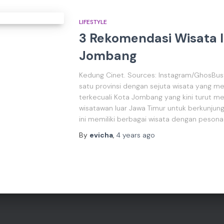
LIFESTYLE
3 Rekomendasi Wisata 
Jombang
Kedung Cinet. Sources: Instagram/GhosBust
satu provinsi dengan sejuta wisata yang me
terkecuali Kota Jombang yang kini turut me
wisatawan luar Jawa Timur untuk berkunjung.
ini memiliki berbagai wisata dengan pesona
By
evicha
,
4 years
ago