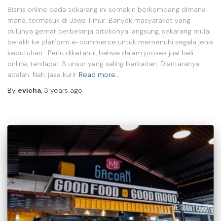
Bisnis online pada sekarang ini semakin berkembang dimana-
mana, termasuk di Jawa Timur. Banyak masyarakat yang
dulunya gemar berbelanja ditokonya langsung, sekarang mulai
beralih ke platform e-commerce untuk memenuhi segala jenis
kebutuhan. Perlu diketahui, bahwa dalam proses jual beli
online, terdapat 3 unsur yang saling berkaitan. Diantaranya
adalah: Nah, jasa kurir
Read more…
By
evicha
,
3 years
ago