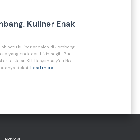
ombang, Kuliner Enak
salah satu kuliner andalan di Jombang
 rasa yang enak dan bikin nagih. Buat
okasi di Jalan KH. Hasyim Asy’ari No
tepatnya dekat
Read more…
PRIVASI