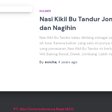
KULINER
Nasi Kikil Bu Tandur J
dan Nagihin
Nasi Kikil Bu Tandur kalau dibilang sebagai 
sih bisa. Karena kuliner yang satu ini punya
yang penasaran, Nasi Kikil Bu Tandur ini berl
144, Balong Besuk, Diwek, Jombang. Lebih 
By
evicha
,
4 years
ago
PT. Aku Cinta Indonesia Raya (ACI)