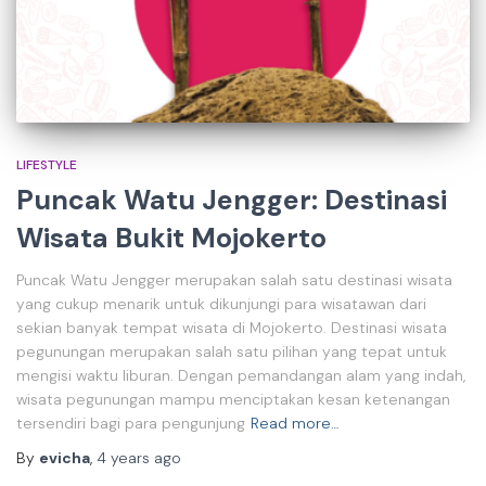
LIFESTYLE
Puncak Watu Jengger: Destinasi
Wisata Bukit Mojokerto
Puncak Watu Jengger merupakan salah satu destinasi wisata
yang cukup menarik untuk dikunjungi para wisatawan dari
sekian banyak tempat wisata di Mojokerto. Destinasi wisata
pegunungan merupakan salah satu pilihan yang tepat untuk
mengisi waktu liburan. Dengan pemandangan alam yang indah,
wisata pegunungan mampu menciptakan kesan ketenangan
tersendiri bagi para pengunjung
Read more…
By
evicha
,
4 years
ago