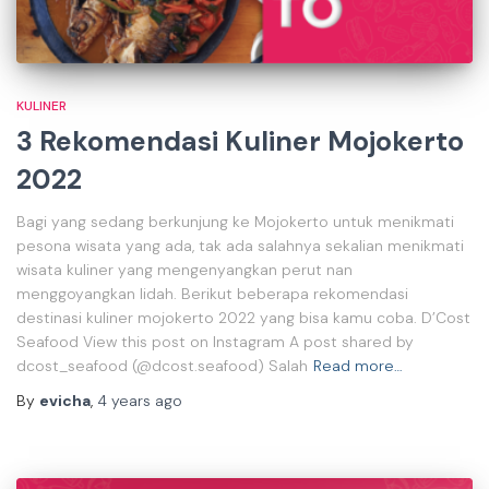
KULINER
3 Rekomendasi Kuliner Mojokerto
2022
Bagi yang sedang berkunjung ke Mojokerto untuk menikmati
pesona wisata yang ada, tak ada salahnya sekalian menikmati
wisata kuliner yang mengenyangkan perut nan
menggoyangkan lidah. Berikut beberapa rekomendasi
destinasi kuliner mojokerto 2022 yang bisa kamu coba. D’Cost
Seafood View this post on Instagram A post shared by
dcost_seafood (@dcost.seafood) Salah
Read more…
By
evicha
,
4 years
ago