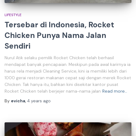
LIFESTYLE
Tersebar di Indonesia, Rocket
Chicken Punya Nama Jalan
Sendiri
Nurul Atik selaku pemilik Rocket Chicken telah berhasil
mendapat banyak pencapaian. Meskipun pada awal karirnya ia
harus rela menjadi Cleaning Service, kini ia memiliki lebih dari
1000 gerai restoran makanan cepat saji dengan merek Rocket
Chicken. Tak hanya itu, bahkan kini disekitar kantor pusat
Rocket Chicken telah berjejer nama-nama jalan
Read more…
By
evicha
,
4 years
ago