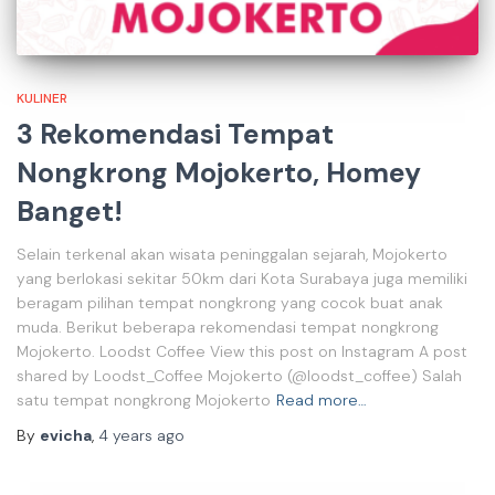
KULINER
3 Rekomendasi Tempat
Nongkrong Mojokerto, Homey
Banget!
Selain terkenal akan wisata peninggalan sejarah, Mojokerto
yang berlokasi sekitar 50km dari Kota Surabaya juga memiliki
beragam pilihan tempat nongkrong yang cocok buat anak
muda. Berikut beberapa rekomendasi tempat nongkrong
Mojokerto. Loodst Coffee View this post on Instagram A post
shared by Loodst_Coffee Mojokerto (@loodst_coffee) Salah
satu tempat nongkrong Mojokerto
Read more…
By
evicha
,
4 years
ago