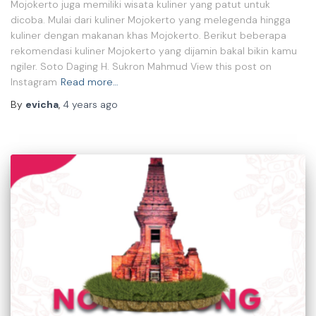
Mojokerto juga memiliki wisata kuliner yang patut untuk
dicoba. Mulai dari kuliner Mojokerto yang melegenda hingga
kuliner dengan makanan khas Mojokerto. Berikut beberapa
rekomendasi kuliner Mojokerto yang dijamin bakal bikin kamu
ngiler. Soto Daging H. Sukron Mahmud View this post on
Instagram
Read more…
By
evicha
,
4 years
ago