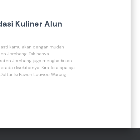
asi Kuliner Alun
, pasti kamu akan dengan mudah
ten Jombang. Tak hanya
paten Jombang juga menghadirkan
rada disekitarnya. Kira-kira apa aja
 Daftar Isi Pawon Louwee Warung