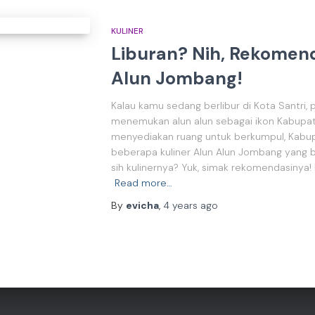
KULINER
Liburan? Nih, Rekomend
Alun Jombang!
Kalau kamu sedang berlibur di Kota Santri
menemukan alun alun sebagai ikon Kabupa
menyediakan ruang untuk berkumpul, Kabu
beberapa kuliner Alun Alun Jombang yang be
sih kulinernya? Yuk, simak rekomendasinya!
Read more…
By
evicha
,
4 years
ago