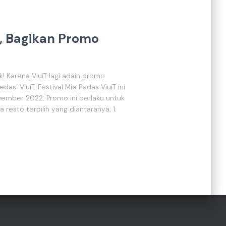
T, Bagikan Promo
! Karena ViuiT lagi adain promo
s‘ ViuiT. Festival Mie Pedas ViuiT ini
vember 2022. Promo ini berlaku untuk
resto terpilih yang diantaranya; 1.