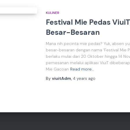
KULINER
Festival Mie Pedas Viui
Besar-Besaran
Mana nih pecinta mie pedas? Yuk, absen yuk
besar-besaran dengan nama ‘Festival Mie Peda
berlaku mulai dari 20 Oktober hingga 14 No
pemesanan melalui aplikasi ViuiT dibeberapa 
Mie Gacoan
Read more…
By
viuitAdm
,
4 years
ago