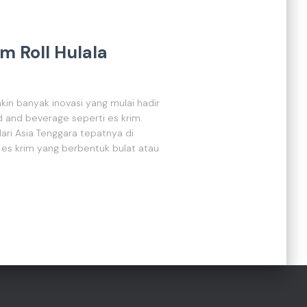
m Roll Hulala
in banyak inovasi yang mulai hadir
od and beverage seperti es krim.
 dari Asia Tenggara tepatnya di
an es krim yang berbentuk bulat atau