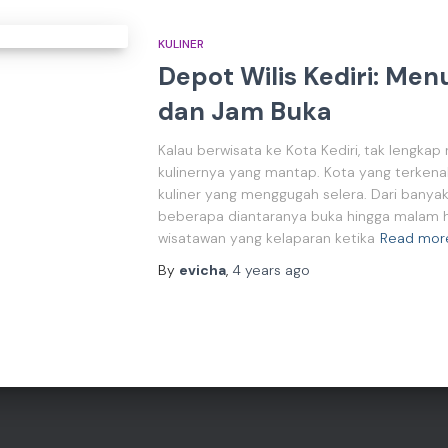
KULINER
Depot Wilis Kediri: Menu,
dan Jam Buka
Kalau berwisata ke Kota Kediri, tak lengkap 
kulinernya yang mantap. Kota yang terkenal 
kuliner yang menggugah selera. Dari banyakn
beberapa diantaranya buka hingga malam har
wisatawan yang kelaparan ketika
Read mor
By
evicha
,
4 years
ago