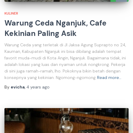
KULINER
Warung Ceda Nganjuk, Cafe
Kekinian Paling Asik
Warung Ceda yang terletak di Jl Jaksa Agung Suprapto no 24,
Kauman, Kabupaten Nganjuk ini bisa dibilang adalah tempat
favorit muda-mudi di Kota Angin, Nganjuk. Bagaimana tidak, ini
adalah lokasi yang luas dan nyaman untuk nongkrong. Pekerja
di sini juga ramah-ramah, lho. Pokoknya bikin betah dengan
konsepnya yang kekinian. Ngomong-ngomong
Read more…
By
evicha
,
4 years
ago