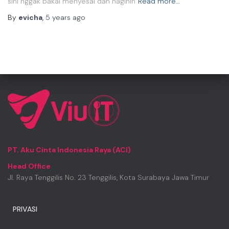
sini nggak bakal menyesal dan nagihin
Read more…
By
evicha
,
5 years
ago
PT. Aku Cinta Indonesia Raya (ACI)
Head Office
Jl. Raya Tenggilis No. 23 Tenggilis, Kota Surabaya Jawa Timur
PRIVASI