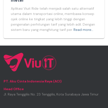
meter
Aplikasi Viuit Ride telah menjadi salah satu alternatif
utama dalam transportasi online, membawa konsep
ojek online ke tingkat yang lebih tinggi dengan
pengenalan perhitungan tarif yang lebih adil. Dengan
sistem baru yang menghitung tarif per
Read more…
PT. Aku Cinta Indonesia Raya (ACI)
Head Office
Jl. Raya Tenggilis No. 23 Tenggilis, Kota Surabaya Jawa Timur