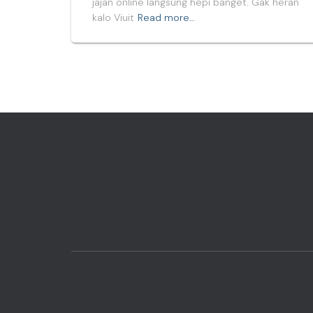
jajan online langsung hepi banget. Gak heran
kalo Viuit
Read more…