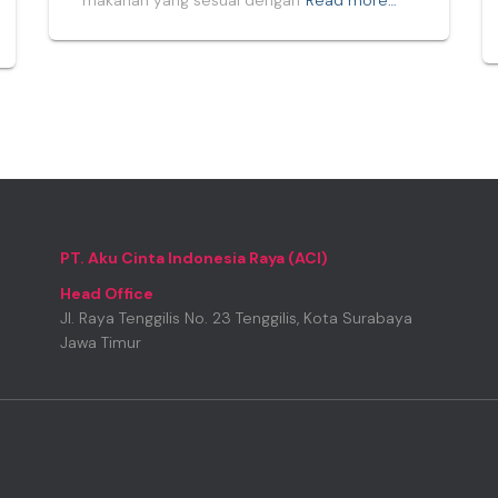
makanan yang sesuai dengan
Read more…
PT. Aku Cinta Indonesia Raya (ACI)
Head Office
Jl. Raya Tenggilis No. 23 Tenggilis, Kota Surabaya
Jawa Timur