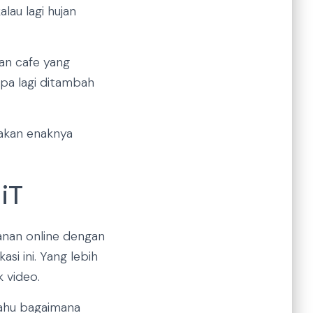
au lagi hujan
kan cafe yang
Apa lagi ditambah
sakan enaknya
iT
anan online dengan
si ini. Yang lebih
 video.
tahu bagaimana