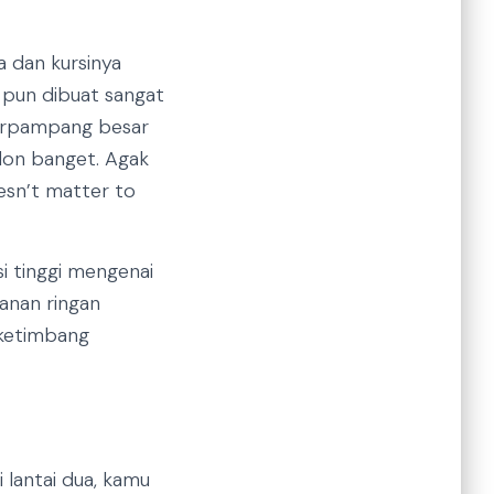
a dan kursinya
 pun dibuat sangat
 terpampang besar
ndon banget. Agak
esn’t matter to
i tinggi mengenai
kanan ringan
 ketimbang
i lantai dua, kamu