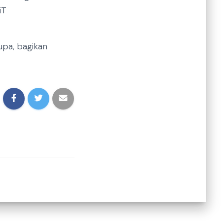
iT
upa, bagikan